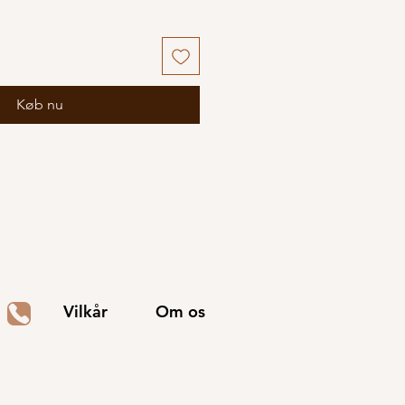
Køb nu
Vilkår
Om os