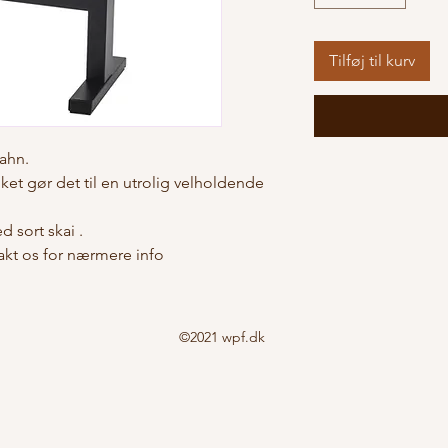
Tilføj til kurv
Jahn.
lket gør det til en utrolig velholdende
 sort skai .
akt os for nærmere info
©2021 wpf.dk